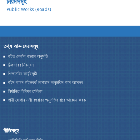
নিয়মসমূহ
You can find information on Our Ministers, Key
Public Works (Roads)
Officials, Our Vision,Mission and Functions and
more details about our department here.
যোগাযোগ কৰক
তথ্য আৰু সেৱাসমূহ
বাটত কেব’ল বহুৱাৰ অনুমতি
ঠিকাদাৰৰ নিবন্ধন
শিক্ষানৱিচ কাৰ্য্যসূচী
বাটৰ কাষৰ চাইনবৰ্ড লগোৱাৰ অনুমতিৰ বাবে আবেদন
নিৰ্ধাৰিত নিৰিখৰ তালিকা
পানী যোগান নলী বহুৱাবৰ অনুমতিৰ বাবে আবেদন কৰক
নীতিসমূহ