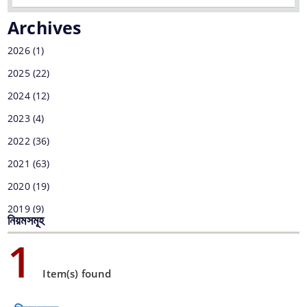
grants and assistance.
গুৰুত্বপূৰ্ণ যোগাযোগ
Archives
পৰামৰ্শ
2026
(1)
প্রতিবেদন
2025
(22)
আমাৰ সৱিশেষ
নিয়মসমূহ
2024
(12)
2023
(4)
আমাৰ পৰিচয়
2022
(36)
আমি কি কৰো
2021
(63)
নাগৰিক চনদ
2020
(19)
2019
(9)
নিয়মসমূহ
2018
(1)
A document repository where all types of the
1
documents of the organization can be searched
2017
(7)
and located in the shortest possible time.
Item(s) found