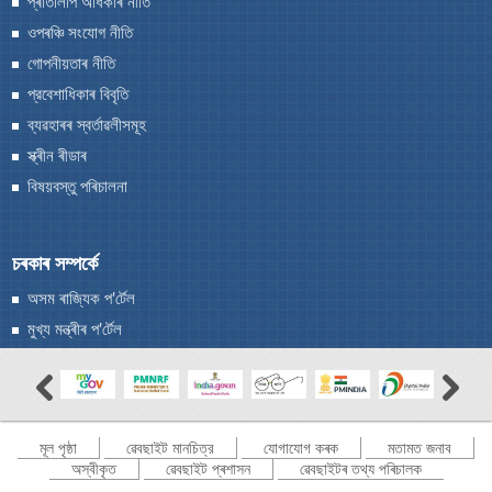
প্ৰতিলিপি অধিকাৰ নীতি
ওপৰঞ্চি সংযোগ নীতি
গোপনীয়তাৰ নীতি
প্রবেশাধিকাৰ বিবৃতি
ব্যৱহাৰৰ স্বর্তাৱলীসমূহ
স্ক্ৰীন ৰীডাৰ
বিষয়বস্তু পৰিচালনা
চৰকাৰ সম্পৰ্কে
অসম ৰাজ্যিক প'ৰ্টেল
মুখ্য মন্ত্ৰীৰ প'ৰ্টেল
মূল পৃষ্ঠা
ৱেবছাইট মানচিত্র
যোগাযোগ কৰক
মতামত জনাব
অস্বীকৃত
ৱেবছাইট প্ৰশাসন
ৱেবছাইটৰ তথ্য পৰিচালক