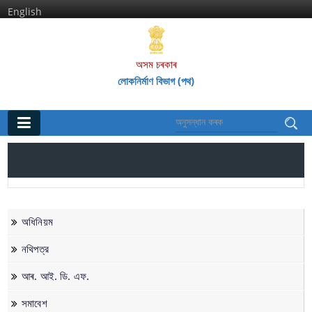
English
অসম চৰকাৰ
লোকনিৰ্মাণ বিভাগ (পথ)
মূল পৃষ্ঠা
ঘৰ
প্রতিষ্ঠানসমূহ
অধিনিয়ম
অসম পথ গ‌ৱেষণা আৰু প্ৰশিক্ষণ প্ৰতিষ্ঠান
নথিপত্র
অসম ৰাজ্যিক পথ পৰিষদ
আৰ. আই. ডি. এফ.
সমাবেশ