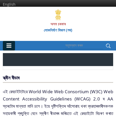
English
অসম চৰকাৰ
লোকনিৰ্মাণ বিভাগ (পথ)
মূল পৃষ্ঠা
ঘৰ
প্রতিষ্ঠানসমূহ
স্ক্ৰীন ৰীডাৰ
অসম পথ গ‌ৱেষণা আৰু প্ৰশিক্ষণ প্ৰতিষ্ঠান
এই ‌ৱেবচাইটটো‌ৱে World Wide Web Consortium (W3C) Web
Content Accessibility Guidelines (WCAG) 2.0 ৰ AA
অসম ৰাজ্যিক পথ পৰিষদ
স্তৰটোৰ মান্যতা মানি চলে। ইয়ে দৃষ্টিশক্তিৰ আঁসো‌ৱাহ থকা ব্য‌ৱহাৰকাৰীসকলক
সহায়কাৰী প্ৰযুক্তি যেনে স্‌ক্ৰীণ ৰীডাৰৰ জৰিয়তে এই ‌ৱেবচাইটো বিচৰণ কৰাত