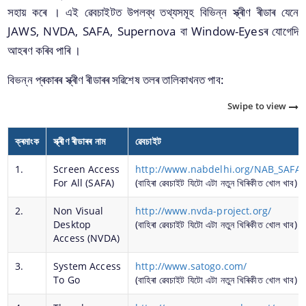
সহায় কৰে । এই ‌ৱেবচাইটত উপলব্ধ তথ্যসমূহ বিভিন্ন স্ক্ৰীণ ৰীডাৰ যেনে
JAWS, NVDA, SAFA, Supernova বা Window-Eyesৰ যোগেদি
আহৰণ কৰিব পাৰি ।
বিভন্ন প্ৰকাৰৰ স্ক্ৰীণ ৰীডাৰৰ স‌ৱিশেষ তলৰ তালিকাখনত পাব:
The Website design follows an integrated
Swipe to view
approach with the entire department and its sub-
organisations form an Integrated Portal. This
ক্ৰমাংক
স্ক্ৰীণ ৰীডাৰৰ নাম
‌ৱেবচাইট
option provides the details of the sub
organisations and links to their respective
তথ্য আৰু সেৱাসমূহ
1.
Screen Access
http://www.nabdelhi.org/NAB_SAFA
websites.
For All (SAFA)
(বাহিৰা ‌ৱেবচাইট যিটো এটা নতুন খিৰিকীত খোল খাব)
বাটত কেব’ল বহুৱাৰ অনুমতি
2.
Non Visual
http://www.nvda-project.org/
Desktop
(বাহিৰা ‌ৱেবচাইট যিটো এটা নতুন খিৰিকীত খোল খাব)
ঠিকাদাৰৰ নিবন্ধন
Access (NVDA)
শিক্ষানৱিচ কাৰ্য্যসূচী
3.
System Access
http://www.satogo.com/
To Go
(বাহিৰা ‌ৱেবচাইট যিটো এটা নতুন খিৰিকীত খোল খাব)
বাটৰ কাষৰ চাইনবৰ্ড লগোৱাৰ অনুমতিৰ বাবে আবেদন
নিৰ্ধাৰিত নিৰিখৰ তালিকা