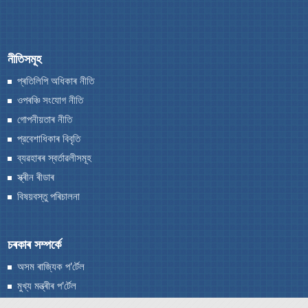
grants and assistance.
গুৰুত্বপূৰ্ণ যোগাযোগ
পৰামৰ্শ
নীতিসমূহ
প্রতিবেদন
প্ৰতিলিপি অধিকাৰ নীতি
আমাৰ সৱিশেষ
নিয়মসমূহ
ওপৰঞ্চি সংযোগ নীতি
গোপনীয়তাৰ নীতি
আমাৰ পৰিচয়
প্রবেশাধিকাৰ বিবৃতি
আমি কি কৰো
ব্যৱহাৰৰ স্বর্তাৱলীসমূহ
নাগৰিক চনদ
স্ক্ৰীন ৰীডাৰ
বিষয়বস্তু পৰিচালনা
A document repository where all types of the
চৰকাৰ সম্পৰ্কে
documents of the organization can be searched
অসম ৰাজ্যিক প'ৰ্টেল
and located in the shortest possible time.
মুখ্য মন্ত্ৰীৰ প'ৰ্টেল