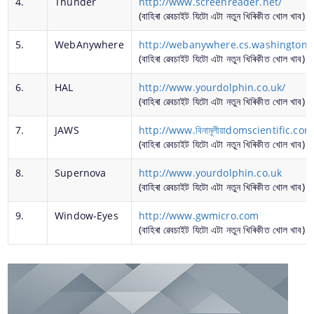
4.
Thunder
http://www.screenreader.net/
(বাহিৰা ‌ৱেবচাইট যিটো এটা নতুন খিৰিকীত খোল খাব)
পানী যোগান নলী বহুৱাবৰ অনুমতিৰ বাবে আবেদন কৰক
5.
WebAnywhere
http://webanywhere.cs.washington.
(বাহিৰা ‌ৱেবচাইট যিটো এটা নতুন খিৰিকীত খোল খাব)
6.
HAL
http://www.yourdolphin.co.uk/
(বাহিৰা ‌ৱেবচাইট যিটো এটা নতুন খিৰিকীত খোল খাব)
7.
JAWS
http://www.বিনামূলীয়াdomscientific.com
আঁচনি আৰু প্রকল্পসমূহ
(বাহিৰা ‌ৱেবচাইট যিটো এটা নতুন খিৰিকীত খোল খাব)
We have tried to link all Information & Services
8.
Supernova
http://www.yourdolphin.co.uk
অসম ৰাজ্যিক পথ প্ৰকল্প
together to help you locate them faster.
(বাহিৰা ‌ৱেবচাইট যিটো এটা নতুন খিৰিকীত খোল খাব)
মুখ্যমন্ত্ৰীৰ বিশেষ পেকেজ
9.
Window-Eyes
http://www.gwmicro.com
(বাহিৰা ‌ৱেবচাইট যিটো এটা নতুন খিৰিকীত খোল খাব)
চিআৰএফ
ফকৰুদ্দিন আলি আহমেদ পথ নিৰ্মান আঁচনি
মুখ্যমন্ত্ৰীৰ পকী পথ নিৰ্মাণ আঁচনি (MPNA)
উত্তৰ-পূৱ পৰিষদৰ কাৰ্য্যাৱলী