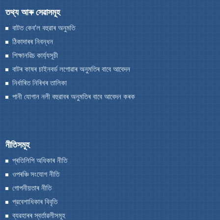
2020
(19)
তথ্য আৰু সেৱাসমূহ
পানী যোগান নলী বহুৱাবৰ অনুমতিৰ বাবে আবেদন কৰক
2019
(9)
বাটত কেব’ল বহুৱাৰ অনুমতি
2018
(1)
ঠিকাদাৰৰ নিবন্ধন
2017
(7)
শিক্ষানৱিচ কাৰ্য্যসূচী
বাটৰ কাষৰ চাইনবৰ্ড লগোৱাৰ অনুমতিৰ বাবে আবেদন
নিৰ্ধাৰিত নিৰিখৰ তালিকা
পানী যোগান নলী বহুৱাবৰ অনুমতিৰ বাবে আবেদন কৰক
আঁচনি আৰু প্রকল্পসমূহ
We have tried to link all Information & Services
অসম ৰাজ্যিক পথ প্ৰকল্প
together to help you locate them faster.
নীতিসমূহ
মুখ্যমন্ত্ৰীৰ বিশেষ পেকেজ
প্ৰতিলিপি অধিকাৰ নীতি
চিআৰএফ
ওপৰঞ্চি সংযোগ নীতি
ফকৰুদ্দিন আলি আহমেদ পথ নিৰ্মান আঁচনি
গোপনীয়তাৰ নীতি
মুখ্যমন্ত্ৰীৰ পকী পথ নিৰ্মাণ আঁচনি (MPNA)
প্রবেশাধিকাৰ বিবৃতি
ব্যৱহাৰৰ স্বর্তাৱলীসমূহ
উত্তৰ-পূৱ পৰিষদৰ কাৰ্য্যাৱলী