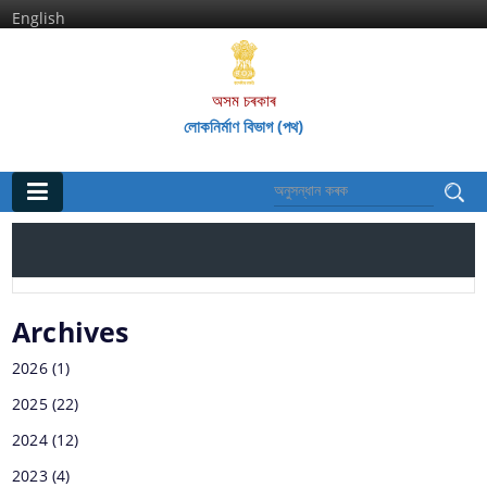
English
অসম চৰকাৰ
লোকনিৰ্মাণ বিভাগ (পথ)
মূল পৃষ্ঠা
ঘৰ
প্রতিষ্ঠানসমূহ
Archives
2026
(1)
অসম পথ গ‌ৱেষণা আৰু প্ৰশিক্ষণ প্ৰতিষ্ঠান
2025
(22)
অসম ৰাজ্যিক পথ পৰিষদ
2024
(12)
2023
(4)