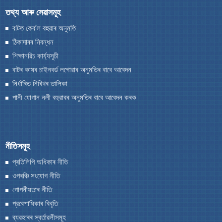
তথ্য আৰু সেৱাসমূহ
পানী যোগান নলী বহুৱাবৰ অনুমতিৰ বাবে আবেদন কৰক
বাটত কেব’ল বহুৱাৰ অনুমতি
ঠিকাদাৰৰ নিবন্ধন
শিক্ষানৱিচ কাৰ্য্যসূচী
বাটৰ কাষৰ চাইনবৰ্ড লগোৱাৰ অনুমতিৰ বাবে আবেদন
নিৰ্ধাৰিত নিৰিখৰ তালিকা
পানী যোগান নলী বহুৱাবৰ অনুমতিৰ বাবে আবেদন কৰক
আঁচনি আৰু প্রকল্পসমূহ
We have tried to link all Information & Services
অসম ৰাজ্যিক পথ প্ৰকল্প
together to help you locate them faster.
নীতিসমূহ
মুখ্যমন্ত্ৰীৰ বিশেষ পেকেজ
প্ৰতিলিপি অধিকাৰ নীতি
চিআৰএফ
ওপৰঞ্চি সংযোগ নীতি
ফকৰুদ্দিন আলি আহমেদ পথ নিৰ্মান আঁচনি
গোপনীয়তাৰ নীতি
মুখ্যমন্ত্ৰীৰ পকী পথ নিৰ্মাণ আঁচনি (MPNA)
প্রবেশাধিকাৰ বিবৃতি
ব্যৱহাৰৰ স্বর্তাৱলীসমূহ
উত্তৰ-পূৱ পৰিষদৰ কাৰ্য্যাৱলী