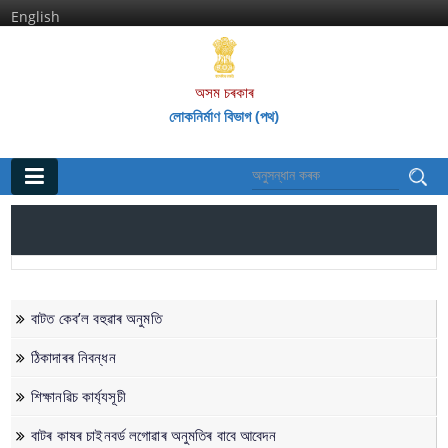
English
অসম চৰকাৰ
লোকনিৰ্মাণ বিভাগ (পথ)
মূল পৃষ্ঠা
ঘৰ
প্রতিষ্ঠানসমূহ
বাটত কেব’ল বহুৱাৰ অনুমতি
অসম পথ গ‌ৱেষণা আৰু প্ৰশিক্ষণ প্ৰতিষ্ঠান
ঠিকাদাৰৰ নিবন্ধন
অসম ৰাজ্যিক পথ পৰিষদ
শিক্ষানৱিচ কাৰ্য্যসূচী
বাটৰ কাষৰ চাইনবৰ্ড লগোৱাৰ অনুমতিৰ বাবে আবেদন