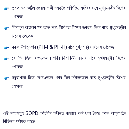
৫০০ খন কাঠৰ দলঙক পকী দলঙলৈ পৰিৱৰ্তিত কৰিবৰ বাবে মুখ্যমন্ত্ৰীৰ বিশেষ
পানী যোগান নলী বহুৱাবৰ অনুমতিৰ বাবে আবেদন কৰক
পেকেজ
সীমান্ত অঞ্চলৰ পথ আৰু দলং নিৰ্মাণত বিশেষ গুৰুত্ব দিবৰ বাবে মুখ্যমন্ত্ৰীৰ
বিশেষ পেকেজ
বৰাক উপত্যকাৰ (PH-I & PH-II) বাবে মুখ্যমন্ত্ৰীৰ বিশেষ পেকেজ
ধেমাজি জিলা সংমণ্ডলৰ পথৰ নিৰ্মাণ/উন্নয়নৰ বাবে মুখ্যমন্ত্ৰীৰ বিশেষ
আঁচনি আৰু প্রকল্পসমূহ
পেকেজ
We have tried to link all Information & Services
অসম ৰাজ্যিক পথ প্ৰকল্প
ঢকুৱাখানা জিলা সংমণ্ডলৰ পথৰ নিৰ্মাণ/উন্নয়নৰ বাবে মুখ্যমন্ত্ৰীৰ বিশেষ
together to help you locate them faster.
পেকেজ
মুখ্যমন্ত্ৰীৰ বিশেষ পেকেজ
চিআৰএফ
ফকৰুদ্দিন আলি আহমেদ পথ নিৰ্মান আঁচনি
এই কামসমূহ SOPD আঁচনিৰ অধীনত ৰূপায়ন কৰি থকা হৈছে আৰু অগ্ৰগতিৰ
মুখ্যমন্ত্ৰীৰ পকী পথ নিৰ্মাণ আঁচনি (MPNA)
বিভিন্ন পৰ্যায়ত আছে।
উত্তৰ-পূৱ পৰিষদৰ কাৰ্য্যাৱলী