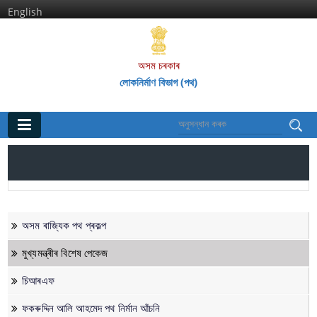
English
অসম চৰকাৰ
লোকনিৰ্মাণ বিভাগ (পথ)
মূল পৃষ্ঠা
ঘৰ
প্রতিষ্ঠানসমূহ
অসম ৰাজ্যিক পথ প্ৰকল্প
অসম পথ গ‌ৱেষণা আৰু প্ৰশিক্ষণ প্ৰতিষ্ঠান
মুখ্যমন্ত্ৰীৰ বিশেষ পেকেজ
অসম ৰাজ্যিক পথ পৰিষদ
চিআৰএফ
ফকৰুদ্দিন আলি আহমেদ পথ নিৰ্মান আঁচনি