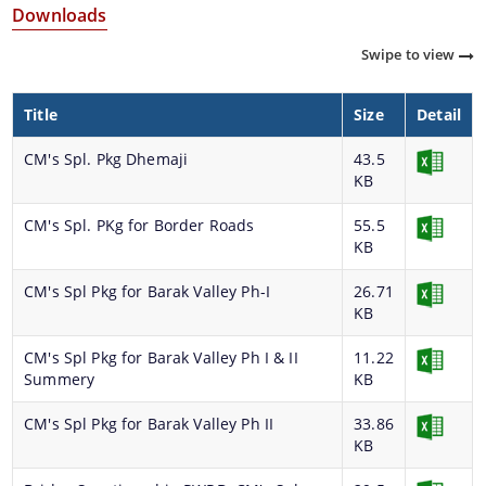
Downloads
এনইএছআৰআইপি (NESRIP)
Swipe to view
অবিলম্বিত কেন্দ্ৰীয় সম্পদ বা ননলেপচেবল কেন্দ্ৰীয় সম্পদ
ৰাজহুৱা-ব্যক্তিগত অংশীদাৰিত্ব
Title
Size
Detail
গ্ৰাম্য আন্তঃগাঁথনি উন্নয়ন পূঁজি
CM's Spl. Pkg Dhemaji
43.5
নথি-পত্ৰসমূহ
KB
ৰাজ্যিক দূৰ্য্যোগ প্ৰশমন পূঁজি (SDRF)
CM's Spl. PKg for Border Roads
55.5
ৰাজ্যিক অগ্ৰাধিকাৰ আঁচনিসমূহ, এচচিএছপি আৰু টিএছপি
অধিনিয়ম
KB
নথিপত্র
CM's Spl Pkg for Barak Valley Ph-I
26.71
KB
আৰ. আই. ডি. এফ.
সমাবেশ
CM's Spl Pkg for Barak Valley Ph I & II
11.22
Summery
KB
মন্ত্রিসভা
CM's Spl Pkg for Barak Valley Ph II
33.86
ভাৰত চৰকাৰৰ মঞ্জুৰি প্ৰদান চিঠি
KB
Find information about the various schemes
নিৰ্দেশনা
being implemented along with the benefits,