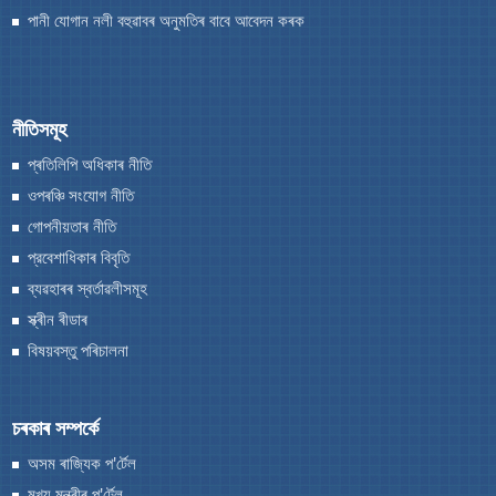
You can find information on Our Ministers, Key
পানী যোগান নলী বহুৱাবৰ অনুমতিৰ বাবে আবেদন কৰক
Officials, Our Vision,Mission and Functions and
more details about our department here.
যোগাযোগ কৰক
নীতিসমূহ
প্ৰতিলিপি অধিকাৰ নীতি
ওপৰঞ্চি সংযোগ নীতি
গোপনীয়তাৰ নীতি
প্রবেশাধিকাৰ বিবৃতি
ব্যৱহাৰৰ স্বর্তাৱলীসমূহ
স্ক্ৰীন ৰীডাৰ
বিষয়বস্তু পৰিচালনা
চৰকাৰ সম্পৰ্কে
অসম ৰাজ্যিক প'ৰ্টেল
মুখ্য মন্ত্ৰীৰ প'ৰ্টেল