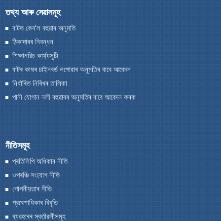
তথ্য আৰু সেৱাসমূহ
পানী যোগান নলী বহুৱাবৰ অনুমতিৰ বাবে আবেদন কৰক
বাটত কেব’ল বহুৱাৰ অনুমতি
ঠিকাদাৰৰ নিবন্ধন
শিক্ষানৱিচ কাৰ্য্যসূচী
বাটৰ কাষৰ চাইনবৰ্ড লগোৱাৰ অনুমতিৰ বাবে আবেদন
নিৰ্ধাৰিত নিৰিখৰ তালিকা
পানী যোগান নলী বহুৱাবৰ অনুমতিৰ বাবে আবেদন কৰক
আঁচনি আৰু প্রকল্পসমূহ
We have tried to link all Information & Services
অসম ৰাজ্যিক পথ প্ৰকল্প
together to help you locate them faster.
নীতিসমূহ
মুখ্যমন্ত্ৰীৰ বিশেষ পেকেজ
প্ৰতিলিপি অধিকাৰ নীতি
চিআৰএফ
ওপৰঞ্চি সংযোগ নীতি
ফকৰুদ্দিন আলি আহমেদ পথ নিৰ্মান আঁচনি
গোপনীয়তাৰ নীতি
মুখ্যমন্ত্ৰীৰ পকী পথ নিৰ্মাণ আঁচনি (MPNA)
প্রবেশাধিকাৰ বিবৃতি
ব্যৱহাৰৰ স্বর্তাৱলীসমূহ
উত্তৰ-পূৱ পৰিষদৰ কাৰ্য্যাৱলী