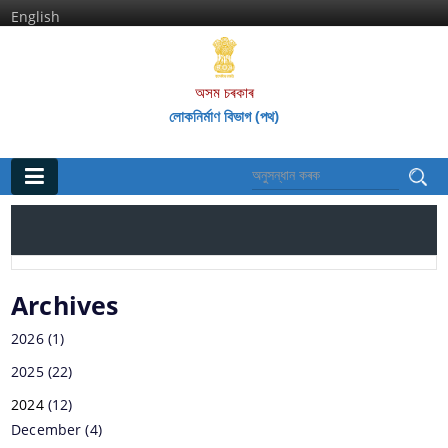
English
অসম চৰকাৰ
লোকনিৰ্মাণ বিভাগ (পথ)
মূল পৃষ্ঠা
ঘৰ
প্রতিষ্ঠানসমূহ
Archives
2026
(1)
অসম পথ গ‌ৱেষণা আৰু প্ৰশিক্ষণ প্ৰতিষ্ঠান
2025
(22)
অসম ৰাজ্যিক পথ পৰিষদ
2024
(12)
December
(4)