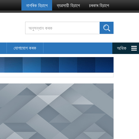
যোগাযোগ কৰক
অধিক