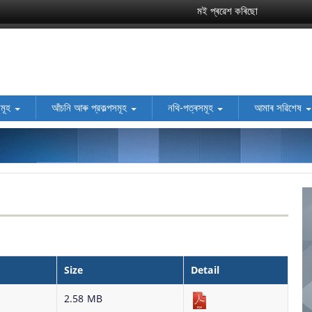
মই প্ৰৱেশ কৰিছো
সমূহ
আঁচনি আৰু প্রকল্পসমূহ
নথি-পত্ৰসমূহ
আমাৰ সৱিশেষ
Size
Detail
2.58 MB