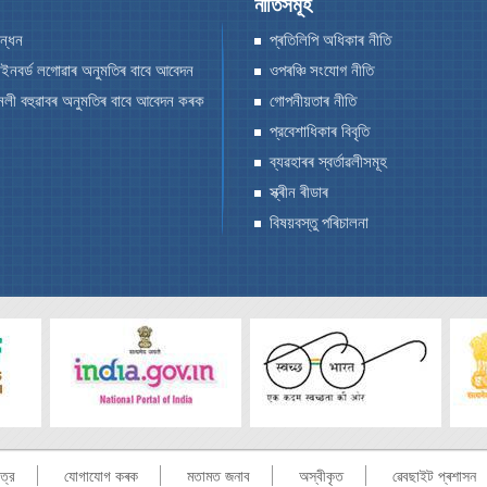
নীতিসমূহ
বন্ধন
প্ৰতিলিপি অধিকাৰ নীতি
াইনবৰ্ড লগোৱাৰ অনুমতিৰ বাবে আবেদন
ওপৰঞ্চি সংযোগ নীতি
নলী বহুৱাবৰ অনুমতিৰ বাবে আবেদন কৰক
গোপনীয়তাৰ নীতি
প্রবেশাধিকাৰ বিবৃতি
ব্যৱহাৰৰ স্বর্তাৱলীসমূহ
স্ক্ৰীন ৰীডাৰ
বিষয়বস্তু পৰিচালনা
ত্র
যোগাযোগ কৰক
মতামত জনাব
অস্বীকৃত
ৱেবছাইট প্ৰশাসন