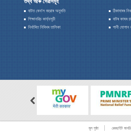
তথ্য আৰু সেৱাসমূহ
টিএছপি
sub
organisations
বাটত কেব’ল বহুৱাৰ অনুমতি
ঠিকাদাৰৰ নি
and
শিক্ষানৱিচ কাৰ্য্যসূচী
বাটৰ কাষৰ চ
links
নিৰ্ধাৰিত নিৰিখৰ তালিকা
পানী যোগান 
to
their
respective
websites.
মূল পৃষ্ঠা
ৱেবছাইট মানচি