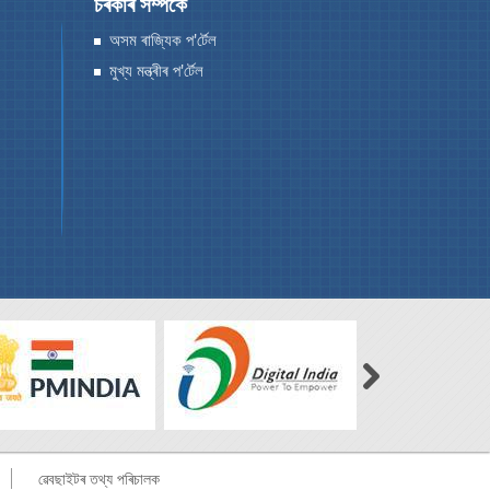
চৰকাৰ সম্পৰ্কে
অসম ৰাজ্যিক প'ৰ্টেল
মুখ্য মন্ত্ৰীৰ প'ৰ্টেল
ৱেবছাইটৰ তথ্য পৰিচালক