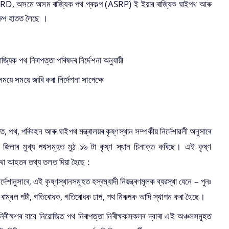
া, PWRD, অসমে অসম ৰাজ্যিক পথ প্ৰকল্প (ASRP) ই ইয়াৰ ৰাজ্যিক ঘাইপথ আৰু
ক্ষেপ হাতত লৈছে ।
যিক পথ নিৰাপত্তা পৰিষদৰ নিৰ্দেশনা অনুযায়ী
ময়ে সময়ে জাৰি কৰা নিৰ্দেশনা সাপেক্ষে
িত, পথ, পৰিবহন আৰু ঘাইপথ মন্ত্ৰালয়ৰ কৃষ্ণস্থান সম্পৰ্কীয় নিৰ্দেশাৱলী অনুসাৰে
 জিলাৰ মুখ্য পথসমূহত মুঠ ১৬ টা কৃষ্ণ স্থান চিনাক্ত কৰিছে। এই কৃষ্ণ
ু তথা আহতৰ তথ্য তলত দিয়া হৈছে :
দেশানুসাৰে, এই কৃষ্ণস্থানসমূহত হস্ৰম্যাদী নিয়ন্ত্ৰণমূলক ব্যৱস্থা যেনে – পুনঃ
 বা ৰাম্বল পটী, গতিৰোধক, গতিৰোধক ঢাপ, পথ নিৰূপক আদি স্থাপন কৰা হৈছে।
ৰ নিৰীক্ষণৰ বাবে নিয়োজিত পথ নিৰাপত্তা নিৰীক্ষকসকলৰ দ্বাৰা এই অঞ্চলসমূহত