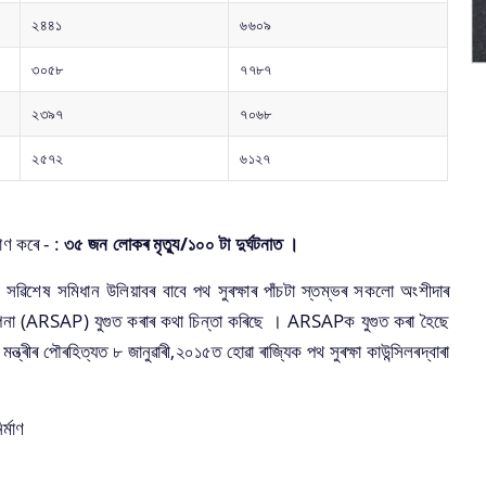
২৪৪১
৬৬০৯
৩০৫৮
৭৭৮৭
২৩৯৭
৭০৬৮
২৫৭২
৬১২৭
মাণ কৰে - :
৩৫ জন লোকৰ মৃত্যু/১০০ টা দুৰ্ঘটনাত ।
 স‌ৱিশেষ সমিধান উলিয়াবৰ বাবে পথ সুৰক্ষাৰ পাঁচটা স্তম্ভৰ সকলো অংশীদাৰ
কল্পনা (ARSAP) যুগুত কৰাৰ কথা চিন্তা কৰিছে । ARSAPক যুগুত কৰা হৈছে
ৰ পৌৰহিত্যত ৮ জানু‌ৱাৰী,২০১৫ত হো‌ৱা ৰাজ্যিক পথ সুৰক্ষা কাউন্সিলৰদ্বাৰা
ৰ্মাণ