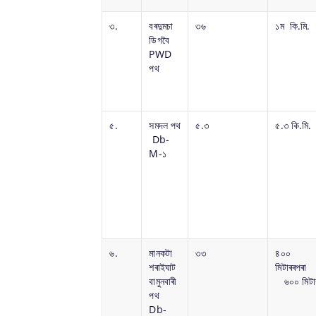
৩.
বৰদুমচা
৩৬
১ম কি.মি.
ডিগবৈ
PWD
পথ
৫.
সমদল পথ
৫.৩
৫.৩ কি.মি.
Db-
M-১
৬.
মানকটা
৩৩
৪০০
শৰাইঘাট
মিটাৰৰপৰা
বামুনবাৰী
৬০০ মিটা
পথ
Db-