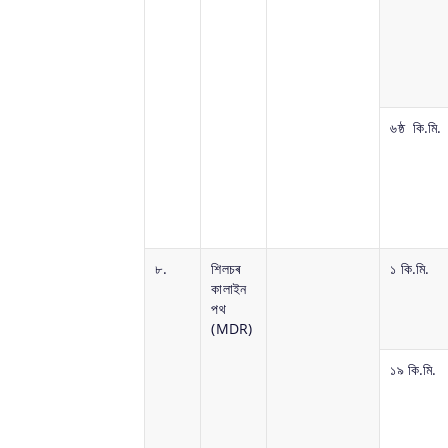
৬ষ্ঠ কি.মি.
৮.
শিলচৰ
১ কি.মি.
কালাইন
পথ
(MDR)
১৯ কি.মি.