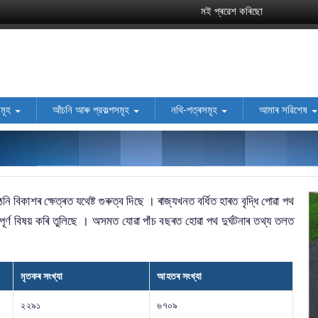
মই প্ৰৱেশ কৰিছো
সমূহ
আঁচনি আৰু প্রকল্পসমূহ
নথি-পত্ৰসমূহ
আমাৰ সৱিশেষ
বিকাশৰ ক্ষেত্ৰত যথেষ্ট গুৰুত্ব দিছে । ৰাজ্যখনত বৰ্ধিত হাৰত বৃদ্ধি পো‌ৱা পথ
ূৰ্ণ বিষয় কৰি তুলিছে । অসমত যো‌ৱা পাঁচ বছৰত হো‌ৱা পথ দুৰ্ঘটনাৰ তথ্য তলত
মৃতকৰ সংখ্যা
আহতৰ সংখ্যা
২২৯১
৬৭০৯