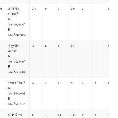
ৰা
চৌকিদিঙি
১২
৫
১
১৮
১
১
চাৰিআলি
N
২৭°২৮.২৩৫'
E
০৯৪°৫৪.৭৫০'
থাকুৰথান
৩
৪
৫
১২
১
এলেকা
N
২৭°২৪.৯৩৫'
E
০৯৪°৫৫.৫৪২'
বৰু‌ৱা চাৰিআলি
৬
২
১
৯
২
১
০
N
২৬°৪৪৫.০৬৪'
E
০৯৪°১০.৯৪৭'
চাৰিগাওঁ পথ
৮
২
১০
২০
৫
১
৭