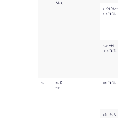
M-২
১.৭কি.মি.ৰপ
১.৯ কি.মি.
৭.৫ ৰপৰা
৮.১ কি.মি.
৭.
এ. টি.
৩য় কি.মি.
পথ
৬ষ্ঠ কি.মি.