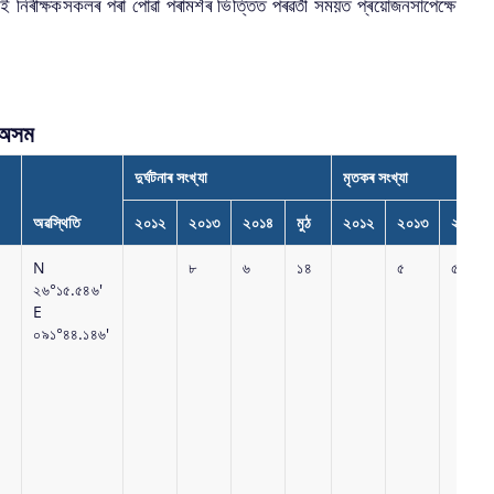
এই নিৰীক্ষকসকলৰ পৰা পোৱা পৰামৰ্শৰ ভিত্তিত পৰৱৰ্তী সময়ত প্ৰয়োজনসাপেক্ষে
 অসম
দুৰ্ঘটনাৰ সংখ্যা
মৃতকৰ সংখ্যা
অ‌ৱস্থিতি
২০১২
২০১৩
২০১৪
মুঠ
২০১২
২০১৩
২০১৪
N
৮
৬
১৪
৫
৫
২৬°১৫.৫৪৬'
E
০৯১°৪৪.১৪৬'