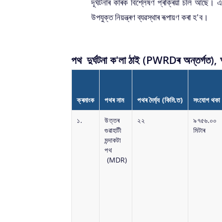
দূৰ্ঘটনাৰ কাৰক বিশ্লেষণ প্ৰক্ৰিয়া চলি আছে। 
উপযুক্ত নিয়ন্ত্ৰণ ব্যৱস্থাৰ ৰূপায়ণ কৰা হ'ব।
পথ দুৰ্ঘটনা ক'লা ঠাই (PWRDৰ অন্তৰ্গত),
ক্ৰমাংক
পথৰ নাম
পথৰ দৈৰ্ঘ্য (কিমি.ত)
সংযোগ থকা
১.
উত্তৰ
২২
৯৭৫৬.০০
গু‌ৱাহাটী
মিটাৰ
মন্দাকটা
পথ
(MDR)