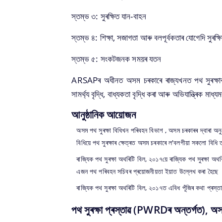
টিএছপি
sub
organisations
স্তম্ভ ৩: সুৰক্ষিত যান-বাহন
and
স্তম্ভ ৪: শিক্ষা, সজাগতা আৰু বলপূৰ্বকতাৰ যোগেদি সুৰক্ষ
links
to
স্তম্ভ ৫: সংকটজনক সময়ৰ যতন
their
respective
ARSAPৰ অধীনত অসম চৰকাৰে ৰাজ্যখনত পথ সুৰক্ষাৰ ক্
websites.
সামৰ্থ্য বৃদ্ধি, বাধ্যকতা বৃদ্ধি কৰা আৰু অভিযান্ত্ৰিক 
আনুষ্ঠানিক আয়োজন
অসম পথ সুৰক্ষা বিধিখন পৰিবহন বিভাগ , অসম চৰকাৰৰ দ্বাৰা অনু
বিধিয়ে পথ সুৰক্ষাৰ ক্ষেত্ৰত অসম চৰকাৰে ল'বলগীয়া সকলো বিধি 
ৰাজ্যিক পথ সুৰক্ষা অথৰিটি বিল, ২০১৭য়ে ৰাজ্যিক পথ সুৰক্ষা অথৰ
এজন পথ পৰিবহন সচিবৰ প্ৰয়োজনীয়তা ইয়াত উল্লেখ কৰা হৈছে । এ
ৰাজ্যিক পথ সুৰক্ষা অথৰিটি বিল, ২০১৭ত এবিধ পূঁজিৰ কথা প্ৰস্তা
পথ সুৰক্ষা প্ৰস্তা‌ৱ (PWRDৰ অন্তৰ্গত), অ