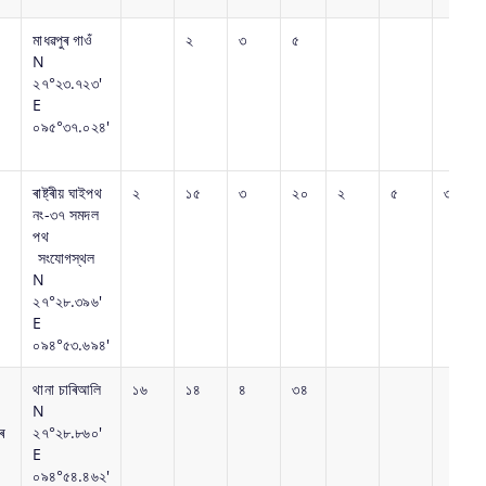
মাধ‌ৱপুৰ গাওঁ
২
৩
৫
N
২৭°২৩.৭২৩'
E
০৯৫°৩৭.০২৪'
ৰাষ্ট্ৰীয় ঘাইপথ
২
১৫
৩
২০
২
৫
৩
নং-৩৭ সমদল
পথ
সংযোগস্থল
N
২৭°২৮.৩৯৬'
E
০৯৪°৫৩.৬৯৪'
থানা চাৰিআলি
১৬
১৪
৪
৩৪
N
ৰ
২৭°২৮.৮৬০'
E
০৯৪°৫৪.৪৬২'