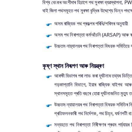
বিশ্ব বেংকৰ অংশীদাৰ হিচাপে পথ সুৰক্ষা ব্য‌ৱস্থাপন
ঘাই জিলা পথসমূহত পথ সুৰক্ষা বৃদ্ধিৰ উদ্দেশ্যে ভিন্ন পদ
অসম ৰাজ্যিক পথ প্ৰকল্পৰ পৰিধি/পৰিসৰ অনুযায়ী
অসম পথ নিৰাপত্তা কৰ্মআঁচনি (ARSAP) আৰু ৰাজ্
উচ্চতম নায়্যালয়ৰ পথ নিৰাপত্তা বিষয়ক সমিতিয়ে স
কৃষ্ণ স্থান নিৰূপণ আৰু নিয়ন্ত্ৰণ
আৰক্ষী বিভাগৰ পৰা লাভ কৰা দূৰ্ঘটনাৰ তথ্যৰ ভিত্ত
গড়কাপ্তানি বিভাগে, ইয়াৰ ৰাজ্যিক ঘাইপথ আৰু
স্থানসমূহত প্ৰতি বছৰে হোৱা দূৰ্ঘটনাজনিত মৃত্য
উচ্চতম ন্যায়ালয়ৰ পথ নিৰাপত্তা বিষয়ক সমিতিৰ নিৰ্
প্ৰতিফলনকাৰী পথ নিৰ্দেশক, পথ চিহ্ন, ঘৰ্ষণপটী
সদ্যহতে পথ নিৰাপত্তা নিৰীক্ষণৰ প্ৰথম পৰ্য্যায়