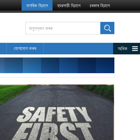
যোগাযোগ কৰক
অধিক