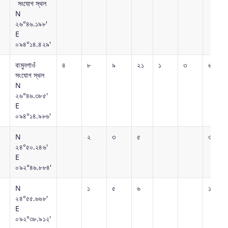
সংযোগ স্থল
N
২৬°৪৬.১৯৮'
E
০৯৪°১৪.৪২৯'
বামুনগাওঁ
৪
৮
৯
২১
১
৩
৬
সংযোগ স্থল
N
২৬°৪৬.৩৮৫'
E
০৯৪°১৪.৯৮৬'
N
২
৩
৫
৩
২৪°৫০.২৪৬'
E
০৯২°৪৬.৮৮৪'
N
১
৫
৬
১
২৪°৫৫.৬৬৮'
E
০৯২°৩৮.৯১২'