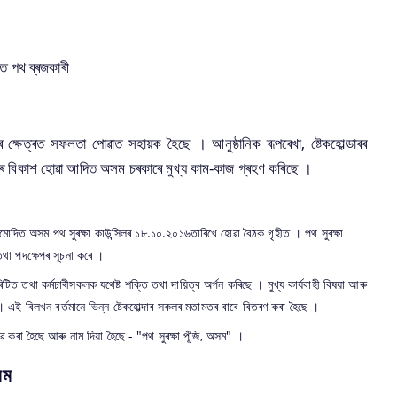
িত পথ ব্ৰজকাৰী
ষেত্ৰত সফলতা পো‌ৱাত সহায়ক হৈছে । আনুষ্ঠানিক ৰূপৰেখা, ষ্টেকহোল্ডাৰৰ
মাধ্যমৰ বিকাশ হো‌ৱা আদিত অসম চৰকাৰে মুখ্য কাম-কাজ গ্ৰহণ কৰিছে ।
মোদিত অসম পথ সুৰক্ষা কাউন্সিলৰ ১৮.১০.২০১৬তাৰিখে হো‌ৱা বৈঠক গৃহীত । পথ সুৰক্ষা
তথা পদক্ষেপৰ সূচনা কৰে ।
িটিত তথা কৰ্মচাৰীসকলক যথেষ্ট শক্তি তথা দায়িত্ব অৰ্পন কৰিছে । মুখ্য কাৰ্যবাহী বিষয়া আৰু
ই বিলখন বৰ্তমানে ভিন্ন ষ্টেকহোল্দাৰ সকলৰ মতামতৰ বাবে বিতৰণ কৰা হৈছে ।
‌ৱ কৰা হৈছে আৰু নাম দিয়া হৈছে - "পথ সুৰক্ষা পূঁজি, অসম" ।
সম