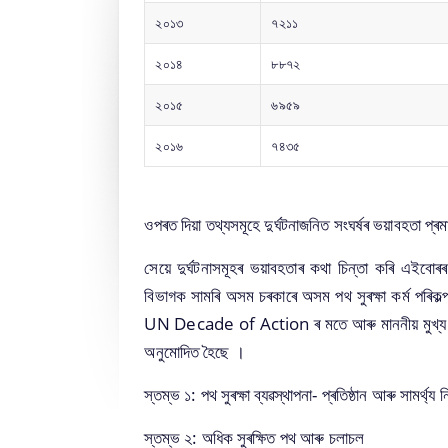
the
Services
along
documents
Officials,
ফকৰুদ্দিন
তালিকা
ব্যক্তিগত
২০১৩
৭২১১
ভাৰত
entire
together
with
of
Our
আলি
পানী
অংশীদাৰিত্ব
চৰকাৰৰ
department
to
the
the
Vision,Mission
আহমেদ
২০১৪
৮৮৭২
যোগান
মঞ্জুৰি
and
help
benefits,
organization
and
পথ
গ্ৰাম্য
নলী
প্ৰদান
its
you
grants
can
Functions
২০১৫
৬৯৫৯
নিৰ্মান
আন্তঃগাঁথনি
বহুৱাবৰ
চিঠি
sub-
locate
and
be
and
আঁচনি
উন্নয়ন
অনুমতিৰ
২০১৬
৭৪৩৫
organisations
them
assistance.
searched
more
পূঁজি
মুখ্যমন্ত্ৰীৰ
বাবে
form
faster.
and
details
পকী পথ
ৰাজ্যিক
আবেদন
an
located
about
নিৰ্মাণ
দূৰ্য্যোগ
কৰক
ওপৰত দিয়া তথ্যসমূহে দুৰ্ঘটনাজনিত সংঘৰ্ষৰ ভয়াবহতা প্ৰ
Integrated
in
our
আঁচনি
প্ৰশমন
Portal.
the
department
সেয়ে দুৰ্ঘটনাসমূহৰ ভয়াবহতাৰ কথা চিন্তা কৰি এইবোৰৰ
(MPNA)
পূঁজি
This
shortest
here.
(SDRF)
বিভাগক সামৰি অসম চৰকাৰে অসম পথ সুৰক্ষা কৰ্ম পৰি
উত্তৰ-
option
possible
UN Decade of Action ৰ মতে আৰু মাননীয় মুখ্য মন্ত্ৰী
পূৱ
ৰাজ্যিক
provides
time.
অনুমোদিত হৈছে ।
পৰিষদৰ
অগ্ৰাধিকাৰ
the
কাৰ্য্যাৱলী
আঁচনিসমূহ,
details
স্তম্ভ ১: পথ সুৰক্ষা ব্য‌ৱস্থাপনা- প্ৰতিষ্ঠান আৰু সামৰ্থ্য নি
এচচিএছপি
of
আৰু
the
স্তম্ভ ২: অধিক সুৰক্ষিত পথ আৰু চলাচল